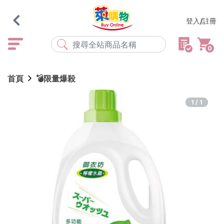
登入/註冊
0
熱門搜尋
首頁
💣限量爆殺
店取
常溫
宅配
米大師
黑丸
海瑞、蔥阿伯
1/1
紅豆食府
元榆
傘
風扇
柑心良品
樂廚
劉霸
地墊
箱購
雨衣
颱風
最近搜尋
清除所有記錄