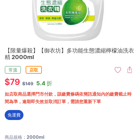
【限量爆殺】【御衣坊】多功能生態濃縮檸檬油洗衣
精 2000ml
常溫
店取
$
79
5.4 折
$149
如店取商品選擇門市付款，該繳費條碼依簡訊通知內的繳費截止時
間為準，逾期即失效並取消訂單，需請您重新下單
免運費
商品規格：2000ml