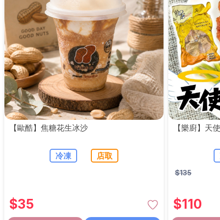
【歐酷】焦糖花生冰沙
【樂廚】天使
冷凍
店取
$
135
$
35
$
110