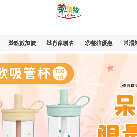
🎁點數加價
🧸肖像聯名
📦整箱優惠
🍜
食府
元榆
傘
風扇
柑心良品
樂廚
劉霸
地墊
箱購