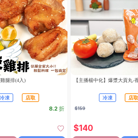
雞腿排(4入)
【主播楊中化】爆漿大貢丸-
冷凍
店取
冷凍
店
8.2 折
$
159
$
140