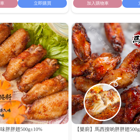
車
立即購買
加入購物車
胖胖翅500g±10%
【樂廚】馬西搜喲胖胖翅500g±