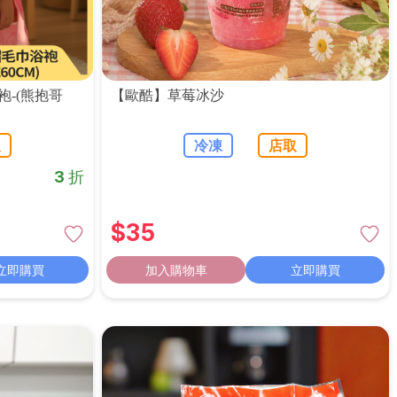
袍-(熊抱哥
【歐酷】草莓冰沙
取
冷凍
店取
3 折
$
35
立即購買
加入購物車
立即購買