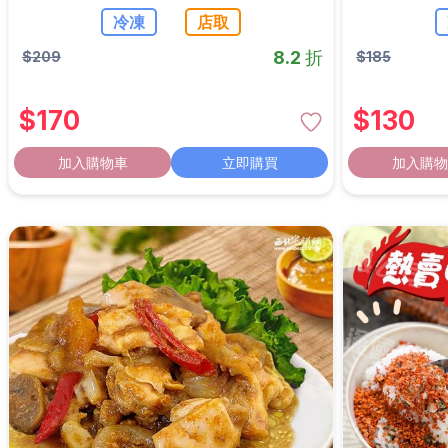
冷凍
店取
8.2 折
$
209
$
185
$
170
$
130
加入購物車
立即購買
加入購物