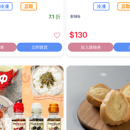
冷凍
店取
冷凍
店
7.1 折
$
185
$
130
車
立即購買
加入購物車