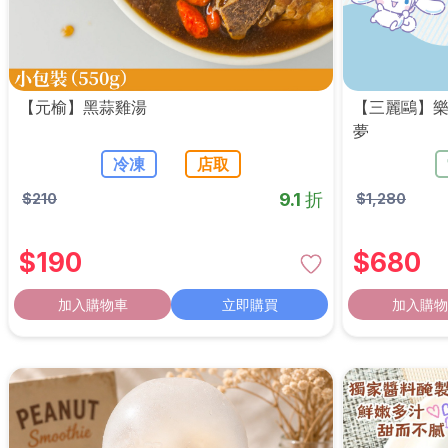
【元榆】黑蒜雞湯
【三麗鷗】樂
夢
冷凍
店取
9.1 折
$
210
$
1,280
$
190
$
680
加入購物車
立即購買
加入購物