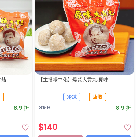
香菇
【主播楊中化】爆漿大貢丸-原味
取
冷凍
店取
8.9 折
8.9 折
$
159
$
140