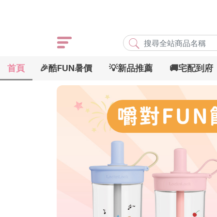
首頁
🎉酷FUN暑價
💡新品推薦
🚚宅配到府
熱門搜尋
店取
常溫
宅配
米大師
黑丸
海瑞、蔥阿伯
紅豆
最近搜尋