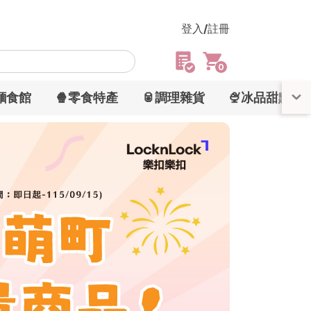
登入/註冊
0
湯麵食館
🍿零食特產
🥫調理雜貨
🍨冰品甜點
雨衣
颱風
清除所有記錄