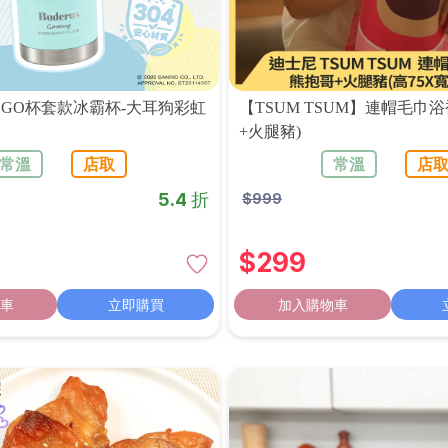
GO杯套款冰霸杯-大耳狗彩虹
【TSUM TSUM】連帽毛巾浴
+火腿豬)
常溫
店取
常溫
店
5.4 折
$
999
$
299
車
立即購買
加入購物車