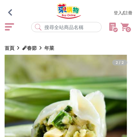
登入/註冊
0
熱門搜尋
首頁
🧨春節
年菜
店取
常溫
宅配
米大師
黑丸
海瑞、蔥阿伯
2/2
紅豆食府
元榆
傘
風扇
柑心良品
樂廚
劉霸
地墊
箱購
雨衣
颱風
最近搜尋
清除所有記錄