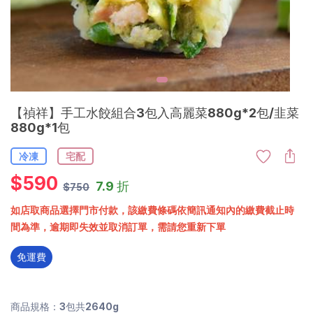
【禎祥】手工水餃組合3包入高麗菜880g*2包/韭菜
880g*1包
冷凍
宅配
$
590
7.9 折
$750
如店取商品選擇門市付款，該繳費條碼依簡訊通知內的繳費截止時
間為準，逾期即失效並取消訂單，需請您重新下單
免運費
商品規格：3包共2640g