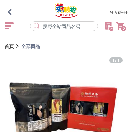
登入/註冊
0
熱門搜尋
首頁
全部商品
店取
常溫
宅配
米大師
黑丸
海瑞、蔥阿伯
1/1
紅豆食府
元榆
傘
風扇
柑心良品
樂廚
劉霸
地墊
箱購
雨衣
颱風
最近搜尋
清除所有記錄