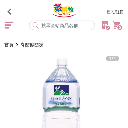
登入/註冊
0
熱門搜尋
首頁
🌀防颱防災
店取
常溫
宅配
米大師
黑丸
海瑞、蔥阿伯
1/1
紅豆食府
元榆
傘
風扇
柑心良品
樂廚
劉霸
地墊
箱購
雨衣
颱風
最近搜尋
清除所有記錄