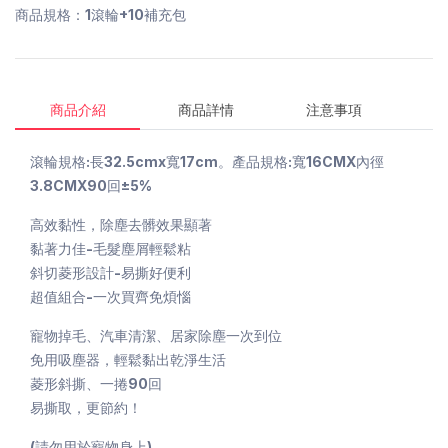
商品規格：1滾輪+10補充包
商品介紹
商品詳情
注意事項
滾輪規格:長32.5cmx寬17cm。產品規格:寬16CMX內徑
3.8CMX90回±5%
高效黏性，除塵去髒效果顯著
黏著力佳-毛髮塵屑輕鬆粘
斜切菱形設計-易撕好便利
超值組合-一次買齊免煩惱
寵物掉毛、汽車清潔、居家除塵一次到位
免用吸塵器，輕鬆黏出乾淨生活
菱形斜撕、一捲90回
易撕取，更節約！
(請勿用於寵物身上)