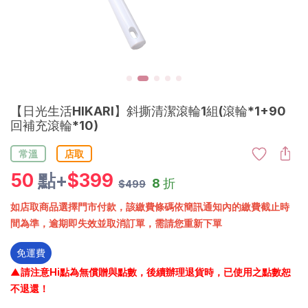
【日光生活HIKARI】斜撕清潔滾輪1組(滾輪*1+90
回補充滾輪*10)
常溫
店取
50
點+
$
399
8 折
$499
如店取商品選擇門市付款，該繳費條碼依簡訊通知內的繳費截止時
間為準，逾期即失效並取消訂單，需請您重新下單
免運費
▲請注意Hi點為無償贈與點數，後續辦理退貨時，已使用之點數恕
不退還！