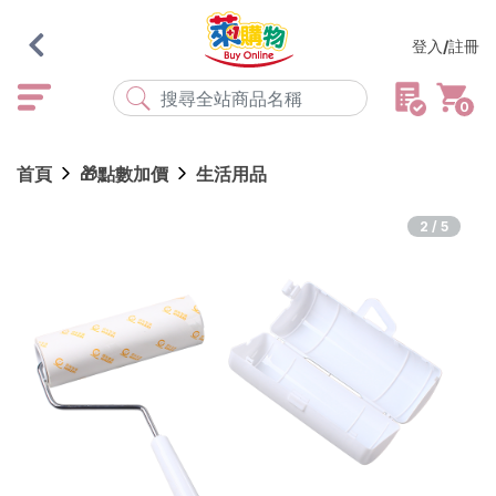
登入/註冊
0
熱門搜尋
首頁
🎁點數加價
生活用品
店取
常溫
宅配
米大師
黑丸
海瑞、蔥阿伯
2/5
紅豆食府
元榆
傘
風扇
柑心良品
樂廚
劉霸
地墊
箱購
雨衣
颱風
最近搜尋
清除所有記錄