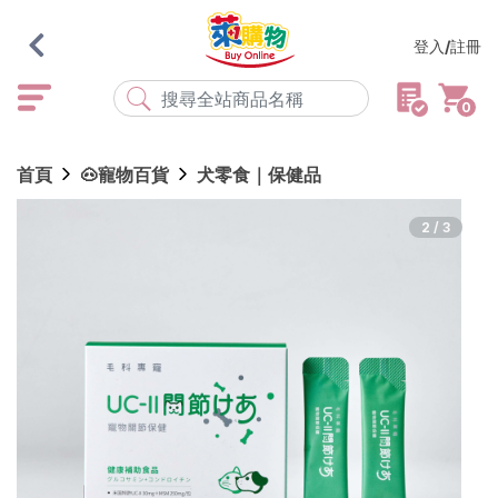
登入/註冊
0
熱門搜尋
首頁
🐽寵物百貨
犬零食｜保健品
店取
常溫
宅配
米大師
黑丸
海瑞、蔥阿伯
2/3
紅豆食府
元榆
傘
風扇
柑心良品
樂廚
劉霸
地墊
箱購
雨衣
颱風
最近搜尋
清除所有記錄