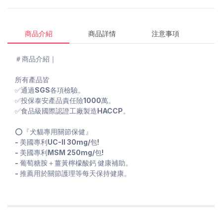
商品介紹
商品詳情
注意事項
＃商品介紹｜
所有產品皆
✅通過SGS各項檢驗。
✅投保泰安產品責任險1000萬。
✅食品級國際認證工廠製造HACCP。
⭕️『犬貓專用關節保健』
‐ 美國專利UC-II 30mg/包!
‐ 美國專利MSM 250mg/包!
‐ 葡萄糖胺＋薑黃檸檬酸鈣 健康補助。
‐ 推薦用於關節護理等每天保持健康。