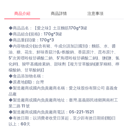
商品介紹
商品詳情
注意事項
◆商品品名：【愛之味】土豆麵筋170g*3罐
◆商品組合(規格)：170g*3罐
◆商品重(容)量：170g*3
◆內容物成分(如含有豬、牛成分請加註國別)：麵筋、水、醬
油、糖、花生、鮮味香菇汁(L-麩酸鈉、香菇原汁、昆布原汁、
5'次黃嘌呤核甘磷酸二鈉、5'鳥嘌呤核甘磷酸二鈉)、鹽(鹽、氯
化鉀)、羧甲基纖維素鈉、甜味劑【複方甘草酸鈉(麥芽糊精、檸
檬酸鈉、甘草酸鈉)】
◆食品添加物名稱：
◆原產地(國)：台灣
◆製造廠商或國內負責廠商名稱：愛之味股份有限公司 嘉義食
品廠
◆製造廠商或國內負責廠商地址：臺灣.嘉義縣民雄鄉興南村工
業二路 11 號
◆製造廠商或國內負責廠商電話：05-221-1521
◆有效日期：以消費者收受日算起，至少距有效日期前(幾)日
以上：60天