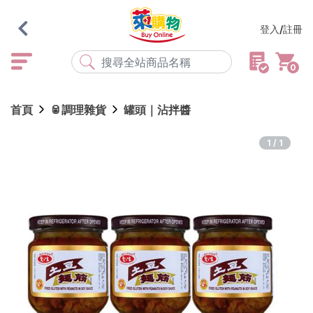
登入/註冊
0
熱門搜尋
首頁
🥫調理雜貨
罐頭｜沾拌醬
店取
常溫
宅配
米大師
黑丸
海瑞、蔥阿伯
1/1
紅豆食府
元榆
傘
風扇
柑心良品
樂廚
劉霸
地墊
箱購
雨衣
颱風
最近搜尋
清除所有記錄