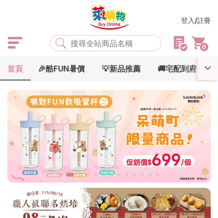
登入/註冊
0
首頁
🎉酷FUN暑價
💡新品推薦
🚚宅配到府
熱門搜尋
店取
常溫
宅配
米大師
黑丸
海瑞、蔥阿伯
紅豆食府
元榆
傘
風扇
柑心良品
樂廚
劉霸
地墊
箱購
雨衣
颱風
最近搜尋
清除所有記錄