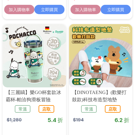
加入購物車
立即購買
加入購物車
立即購買
【三麗鷗】樂GO杯套款冰
【DINOTAENG】(歡樂打
霸杯-帕洽狗滑板冒險
鼓款)科技布造型地墊
常溫
店取
常溫
店取
5.4 折
6.2 折
$
1,280
$
194