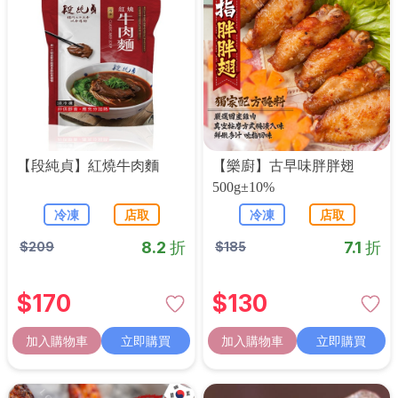
【段純貞】紅燒牛肉麵
【樂廚】古早味胖胖翅
500g±10%
冷凍
店取
冷凍
店取
8.2 折
7.1 折
$
209
$
185
$
170
$
130
加入購物車
立即購買
加入購物車
立即購買