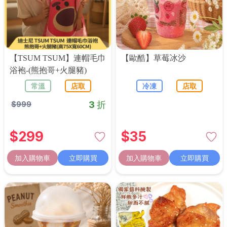
【TSUM TSUM】連帽毛巾
【歐酷】草莓冰沙
浴袍-(熊抱哥+火腿豬)
常溫
店取
冷凍
店取
3 折
$
999
$
299
$
35
加入購物車
立即購買
加入購物車
立即購買