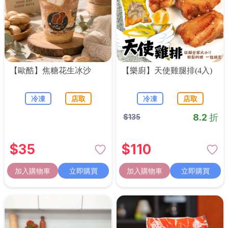
【歐酷】焦糖花生冰沙
【樂廚】天使雞腿排(4入)
冷凍
店取
冷凍
店取
8.2 折
$
135
$
35
$
110
加入購物車
立即購買
加入購物車
立即購買