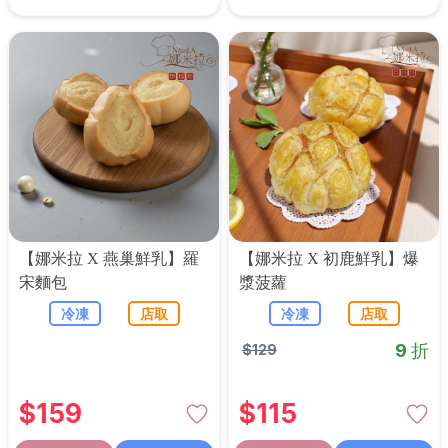
【娜米拉 X 燕巢鮮乳】羅
【娜米拉 X 初鹿鮮乳】爆
宋麵包
漿菠蘿
冷凍
店取
冷凍
店取
9 折
$
129
$
159
$
115