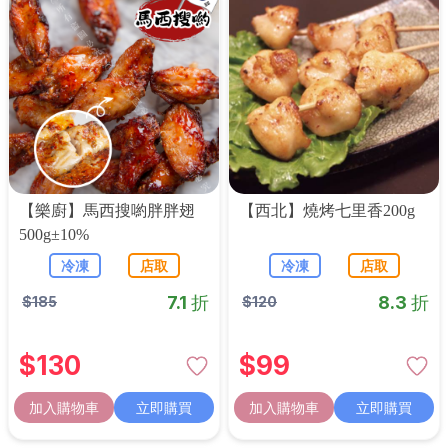
【樂廚】馬西搜喲胖胖翅
【西北】燒烤七里香200g
500g±10%
冷凍
店取
冷凍
店取
7.1 折
8.3 折
$
185
$
120
$
130
$
99
加入購物車
立即購買
加入購物車
立即購買