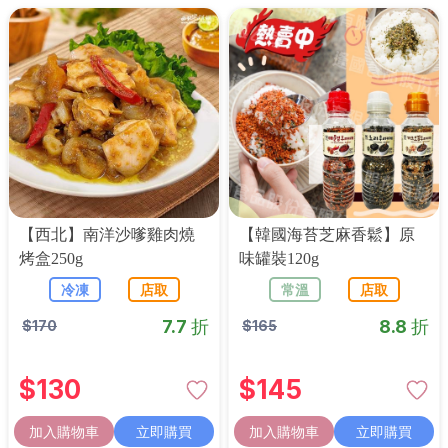
【西北】南洋沙嗲雞肉燒
【韓國海苔芝麻香鬆】原
烤盒250g
味罐裝120g
冷凍
店取
常溫
店取
7.7 折
8.8 折
$
170
$
165
$
130
$
145
加入購物車
立即購買
加入購物車
立即購買