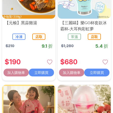
【元榆】黑蒜雞湯
【三麗鷗】樂GO杯套款冰
霸杯-大耳狗彩虹夢
冷凍
店取
常溫
店取
9.1 折
5.4 折
$
210
$
1,280
$
190
$
680
加入購物車
立即購買
加入購物車
立即購買