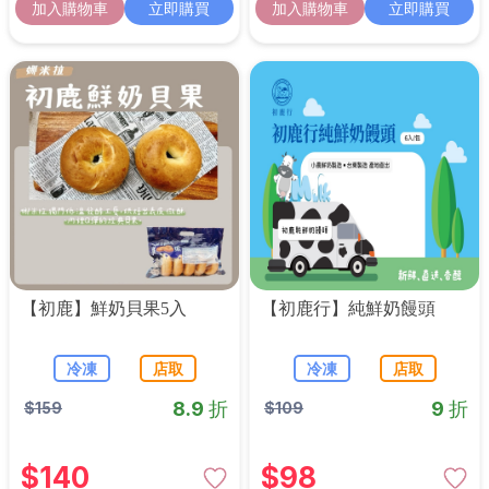
加入購物車
立即購買
加入購物車
立即購買
【初鹿】鮮奶貝果5入
【初鹿行】純鮮奶饅頭
冷凍
店取
冷凍
店取
8.9 折
9 折
$
159
$
109
$
140
$
98