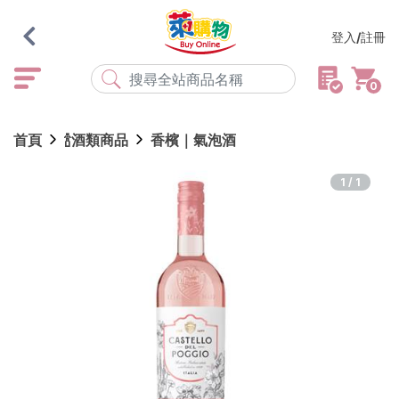
登入/註冊
0
熱門搜尋
首頁
🍾酒類商品
香檳｜氣泡酒
店取
常溫
宅配
米大師
黑丸
海瑞、蔥阿伯
1/1
紅豆食府
元榆
傘
風扇
柑心良品
樂廚
劉霸
地墊
箱購
雨衣
颱風
最近搜尋
清除所有記錄