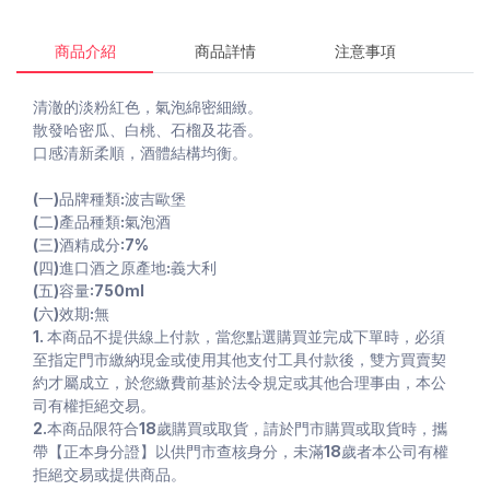
商品介紹
商品詳情
注意事項
清澈的淡粉紅色，氣泡綿密細緻。
散發哈密瓜、白桃、石榴及花香。
口感清新柔順，酒體結構均衡。
(一)品牌種類:波吉歐堡
(二)產品種類:氣泡酒
(三)酒精成分:7%
(四)進口酒之原產地:義大利
(五)容量:750ml
(六)效期:無
1. 本商品不提供線上付款，當您點選購買並完成下單時，必須
至指定門市繳納現金或使用其他支付工具付款後，雙方買賣契
約才屬成立，於您繳費前基於法令規定或其他合理事由，本公
司有權拒絕交易。
2.本商品限符合18歲購買或取貨，請於門市購買或取貨時，攜
帶【正本身分證】以供門市查核身分，未滿18歲者本公司有權
拒絕交易或提供商品。