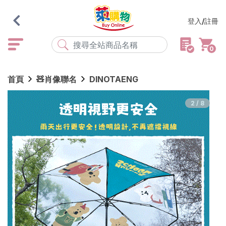
登入/註冊
0
熱門搜尋
首頁
🧸肖像聯名
DINOTAENG
店取
常溫
宅配
米大師
黑丸
海瑞、蔥阿伯
2/8
紅豆食府
元榆
傘
風扇
柑心良品
樂廚
劉霸
地墊
箱購
雨衣
颱風
最近搜尋
清除所有記錄