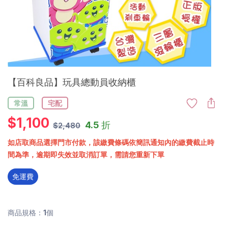
【百科良品】玩具總動員收納櫃
常溫
宅配
$
1,100
4.5 折
$2,480
如店取商品選擇門市付款，該繳費條碼依簡訊通知內的繳費截止時
間為準，逾期即失效並取消訂單，需請您重新下單
免運費
商品規格：1個