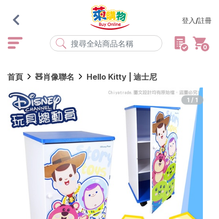
登入/註冊
0
熱門搜尋
首頁
🧸肖像聯名
Hello Kitty | 迪士尼
店取
常溫
宅配
米大師
黑丸
海瑞、蔥阿伯
1/1
紅豆食府
元榆
傘
風扇
柑心良品
樂廚
劉霸
地墊
箱購
雨衣
颱風
最近搜尋
清除所有記錄