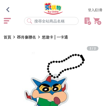
登入/註冊
0
熱門搜尋
首頁
🧸肖像聯名
悠遊卡 | 一卡通
店取
常溫
宅配
米大師
黑丸
海瑞、蔥阿伯
2/2
紅豆食府
元榆
傘
風扇
柑心良品
樂廚
劉霸
地墊
箱購
雨衣
颱風
最近搜尋
清除所有記錄