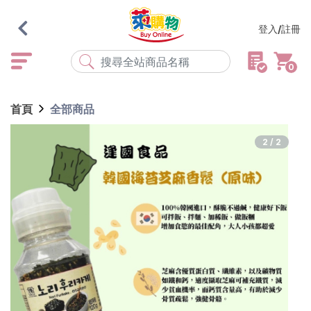
登入/註冊
0
熱門搜尋
首頁
全部商品
店取
常溫
宅配
米大師
黑丸
海瑞、蔥阿伯
2/2
紅豆食府
元榆
傘
風扇
柑心良品
樂廚
劉霸
地墊
箱購
雨衣
颱風
最近搜尋
清除所有記錄