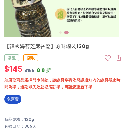
【韓國海苔芝麻香鬆】原味罐裝120g
常溫
店取
$
145
8.8 折
$165
如店取商品選擇門市付款，該繳費條碼依簡訊通知內的繳費截止時
間為準，逾期即失效並取消訂單，需請您重新下單
免運費
商品規格：120g
有效日期：365天