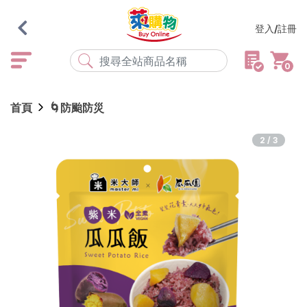
登入/註冊
0
熱門搜尋
首頁
🌀防颱防災
店取
常溫
宅配
米大師
黑丸
海瑞、蔥阿伯
2/3
紅豆食府
元榆
傘
風扇
柑心良品
樂廚
劉霸
地墊
箱購
雨衣
颱風
最近搜尋
清除所有記錄