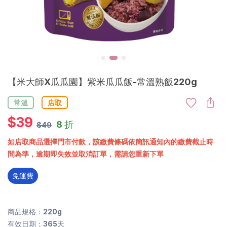
【米大師X瓜瓜園】紫米瓜瓜飯-常溫熟飯220g
常溫
店取
$
39
8 折
$49
如店取商品選擇門市付款，該繳費條碼依簡訊通知內的繳費截止時
間為準，逾期即失效並取消訂單，需請您重新下單
免運費
商品規格：220g
有效日期：365天