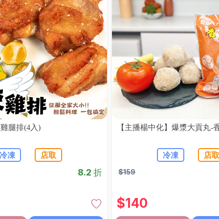
雞腿排(4入)
【主播楊中化】爆漿大貢丸-
冷凍
店取
冷凍
店
8.2 折
$
159
$
140