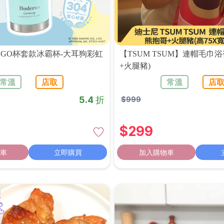
GO杯套款冰霸杯-大耳狗彩虹
【TSUM TSUM】連帽毛巾浴
+火腿豬)
常溫
店取
常溫
店
5.4 折
$
999
$
299
車
立即購買
加入購物車