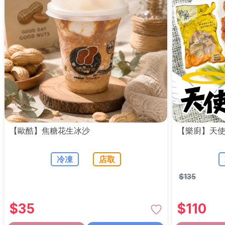
【歐酷】焦糖花生冰沙
【樂廚】天使
冷凍
店取
$
135
$
35
$
110