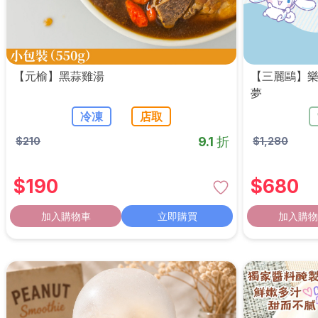
【元榆】黑蒜雞湯
【三麗鷗】樂
夢
冷凍
店取
9.1 折
$
210
$
1,280
$
190
$
680
加入購物車
立即購買
加入購物