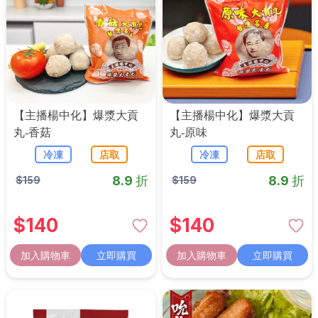
【主播楊中化】爆漿大貢
【主播楊中化】爆漿大貢
丸-香菇
丸-原味
冷凍
店取
冷凍
店取
8.9 折
8.9 折
$
159
$
159
$
140
$
140
加入購物車
立即購買
加入購物車
立即購買