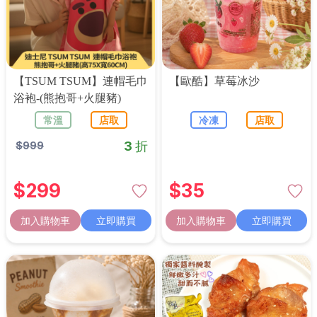
【TSUM TSUM】連帽毛巾
【歐酷】草莓冰沙
浴袍-(熊抱哥+火腿豬)
常溫
店取
冷凍
店取
3 折
$
999
$
299
$
35
加入購物車
立即購買
加入購物車
立即購買