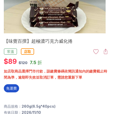
【味覺百撰】超極濃巧克力威化捲
常溫
店取
$
89
7.5 折
$120
如店取商品選擇門市付款，該繳費條碼依簡訊通知內的繳費截止時
間為準，逾期即失效並取消訂單，需請您重新下單
免運費
商品規格：260g(6.5g*40pcs)
有效日期：2026/11/10