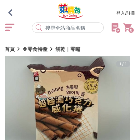
登入/註冊
0
熱門搜尋
首頁
🍿零食特產
餅乾｜零嘴
店取
常溫
宅配
米大師
黑丸
海瑞、蔥阿伯
1/1
紅豆食府
元榆
傘
風扇
柑心良品
樂廚
劉霸
地墊
箱購
雨衣
颱風
最近搜尋
清除所有記錄