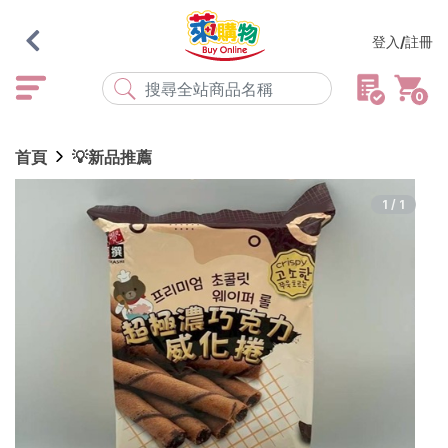
登入/註冊
0
熱門搜尋
首頁
💡新品推薦
店取
常溫
宅配
米大師
黑丸
海瑞、蔥阿伯
1/1
紅豆食府
元榆
傘
風扇
柑心良品
樂廚
劉霸
地墊
箱購
雨衣
颱風
最近搜尋
清除所有記錄