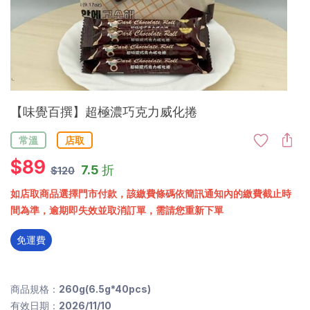
【味覺百撰】超極濃巧克力威化捲
常溫
店取
$
89
7.5 折
$120
如店取商品選擇門市付款，該繳費條碼依簡訊通知內的繳費截止時
間為準，逾期即失效並取消訂單，需請您重新下單
免運費
商品規格：260g(6.5g*40pcs)
有效日期：2026/11/10