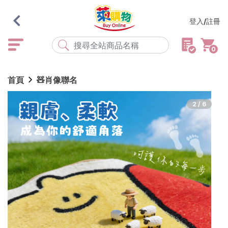
登入/註冊
0
熱門搜尋
首頁
🧸肖像聯名
店取
常溫
宅配
米大師
黑丸
海瑞、蔥阿伯
2/6
紅豆食府
元榆
傘
風扇
柑心良品
樂廚
劉霸
地墊
箱購
雨衣
颱風
最近搜尋
清除所有記錄