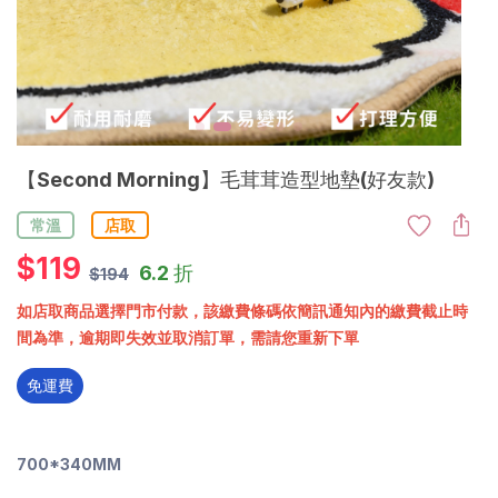
【Second Morning】毛茸茸造型地墊(好友款)
常溫
店取
$
119
6.2 折
$194
如店取商品選擇門市付款，該繳費條碼依簡訊通知內的繳費截止時
間為準，逾期即失效並取消訂單，需請您重新下單
免運費
700*340MM