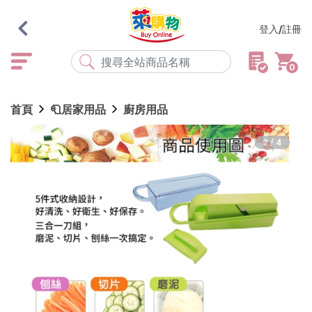
登入/註冊
0
熱門搜尋
首頁
🧻居家用品
廚房用品
店取
常溫
宅配
米大師
黑丸
海瑞、蔥阿伯
2/4
紅豆食府
元榆
傘
風扇
柑心良品
樂廚
劉霸
地墊
箱購
雨衣
颱風
最近搜尋
清除所有記錄