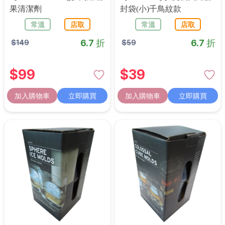
果清潔劑
封袋(小)千鳥紋款
常溫
店取
常溫
店取
6.7 折
6.7 折
$
149
$
59
$
99
$
39
加入購物車
立即購買
加入購物車
立即購買