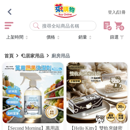
登入/註冊
0
上架時間
價格
銷量
篩選
熱門搜尋
店取
常溫
宅配
米大師
黑丸
海瑞、蔥阿伯
首頁
🧻居家用品
廚房用品
紅豆食府
元榆
傘
風扇
柑心良品
樂廚
劉霸
地墊
箱購
雨衣
颱風
最近搜尋
清除所有記錄
【Second Morning】萬用蔬
【Hello Kitty】雙軌夾鏈密