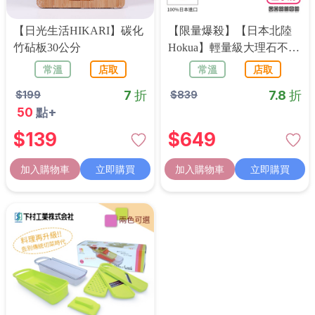
【日光生活HIKARI】碳化
【限量爆殺】【日本北陸
竹砧板30公分
Hokua】輕量級大理石不沾
玉子燒鍋15x18cm(附贈日
常溫
店取
常溫
店取
本下村日本製耐熱粉色玉
7 折
7.8 折
$
199
$
839
子燒鏟)
50
點+
$
139
$
649
加入購物車
立即購買
加入購物車
立即購買