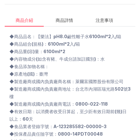
商品介紹
商品詳情
注意事項
◆商品品名：【樂法】pH8.0鹼性離子水6100ml*2入/箱
◆商品組合(規格)：6100ml*2入/箱
◆商品重(容)量：6100ml*2
◆內容物成分(如含有豬、牛成分請加註國別)：水
◆食品添加物名稱：
◆原產地(國)：臺灣
◆製造廠商或國內負責廠商名稱：萊爾富國際股份有限公司
◆製造廠商或國內負責廠商地址：台北市內湖區瑞光路502號3
樓
◆製造廠商或國內負責廠商電話：0800-022-118
◆有效日期：以消費者收受日算起，至少距有效日期前(幾)日
以上：60天
◆食品業者登錄字號：A-123285582-00000-3
◆投保產品責任險字號：0800-14PDT00048