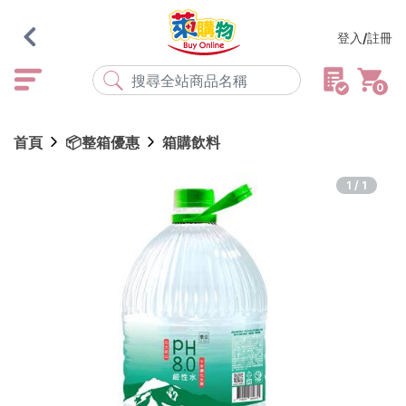
登入/註冊
0
熱門搜尋
首頁
📦整箱優惠
箱購飲料
店取
常溫
宅配
米大師
黑丸
海瑞、蔥阿伯
1/1
紅豆食府
元榆
傘
風扇
柑心良品
樂廚
劉霸
地墊
箱購
雨衣
颱風
最近搜尋
清除所有記錄