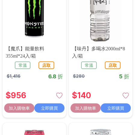
【魔爪】能量飲料
【味丹】多喝水2000ml*8
355ml*24入/箱
入/箱
常溫
店取
常溫
店取
6.8 折
5 折
$
1,416
$
280
$
956
$
140
加入購物車
立即購買
加入購物車
立即購買