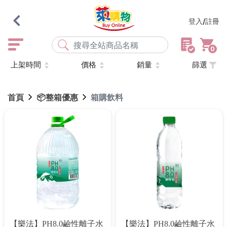
登入/註冊
0
上架時間
價格
銷量
篩選
熱門搜尋
店取
常溫
宅配
米大師
黑丸
海瑞、蔥阿伯
首頁
📦整箱優惠
箱購飲料
紅豆食府
元榆
傘
風扇
柑心良品
樂廚
劉霸
地墊
箱購
雨衣
颱風
最近搜尋
清除所有記錄
【樂法】pH8.0鹼性離子水
【樂法】pH8.0鹼性離子水