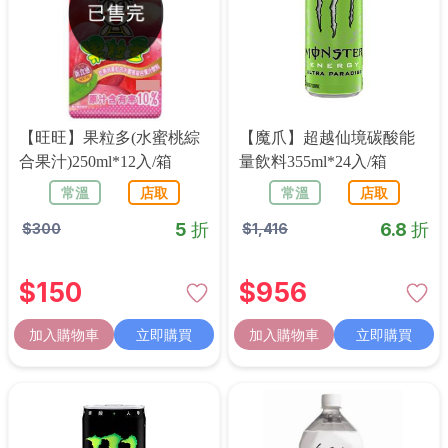
【旺旺】果粒多(水蜜桃綜
【魔爪】超越仙境碳酸能
合果汁)250ml*12入/箱
量飲料355ml*24入/箱
常溫
店取
常溫
店取
5 折
6.8 折
$
300
$
1,416
$
150
$
956
加入購物車
立即購買
加入購物車
立即購買