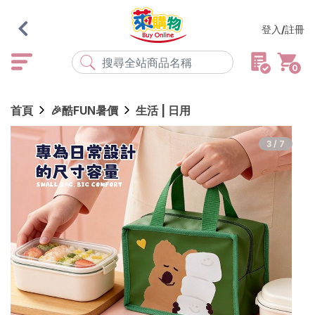
登入/註冊
0
熱門搜尋
首頁
🎉酷FUN暑價
生活 | 日用
店取
常溫
宅配
米大師
黑丸
海瑞、蔥阿伯
3/7
紅豆食府
元榆
傘
風扇
柑心良品
樂廚
劉霸
地墊
箱購
雨衣
颱風
最近搜尋
清除所有記錄