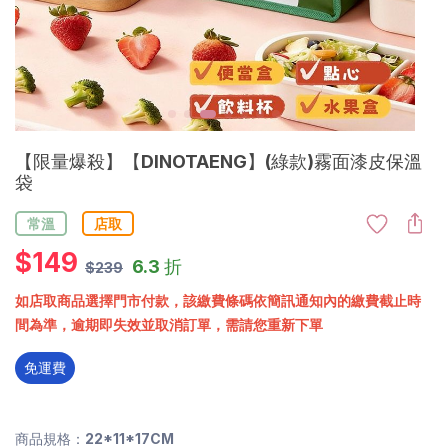
【限量爆殺】【DINOTAENG】(綠款)霧面漆皮保溫
袋
常溫
店取
$
149
6.3 折
$239
如店取商品選擇門市付款，該繳費條碼依簡訊通知內的繳費截止時
間為準，逾期即失效並取消訂單，需請您重新下單
免運費
商品規格：22*11*17CM