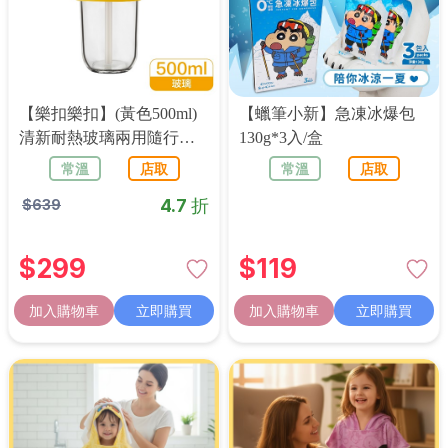
【樂扣樂扣】(黃色500ml)
【蠟筆小新】急凍冰爆包
清新耐熱玻璃兩用隨行杯
130g*3入/盒
(附吸管)
常溫
店取
常溫
店取
4.7 折
$
639
$
299
$
119
加入購物車
立即購買
加入購物車
立即購買