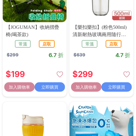
【JOGUMAN】收納摺疊
【樂扣樂扣】(粉色500ml)
椅(喝茶款)
清新耐熱玻璃兩用隨行杯
(附吸管)
常溫
店取
常溫
店取
6.7 折
4.7 折
$
299
$
639
$
199
$
299
加入購物車
立即購買
加入購物車
立即購買