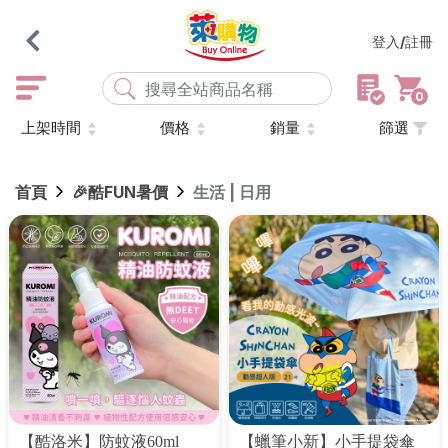
登入/註冊
0
上架時間
價格
銷量
篩選
熱門搜尋
店取
常溫
宅配
米大師
黑丸
海瑞、蔥阿伯
首頁
🎉酷FUN暑價
生活 | 日用
紅豆食府
元榆
傘
風扇
柑心良品
樂廚
劉霸
地墊
箱購
雨衣
颱風
最近搜尋
清除所有記錄
【酷洛米】防蚊液60ml
【蠟筆小新】小手提袋傘