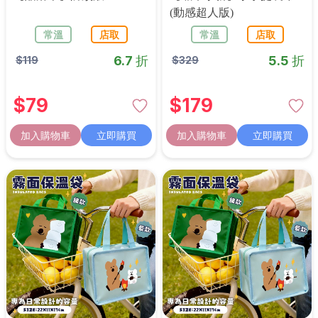
(動感超人版)
常溫
店取
常溫
店取
6.7 折
5.5 折
$
119
$
329
$
79
$
179
加入購物車
立即購買
加入購物車
立即購買