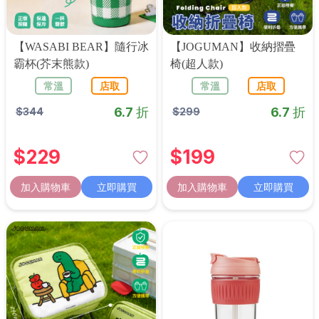
【WASABI BEAR】隨行冰
【JOGUMAN】收納摺疊
霸杯(芥末熊款)
椅(超人款)
常溫
店取
常溫
店取
6.7 折
6.7 折
$
344
$
299
$
229
$
199
加入購物車
立即購買
加入購物車
立即購買