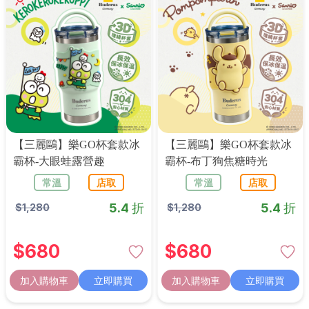
【三麗鷗】樂GO杯套款冰
【三麗鷗】樂GO杯套款冰
霸杯-大眼蛙露營趣
霸杯-布丁狗焦糖時光
常溫
店取
常溫
店取
5.4 折
5.4 折
$
1,280
$
1,280
$
680
$
680
加入購物車
立即購買
加入購物車
立即購買