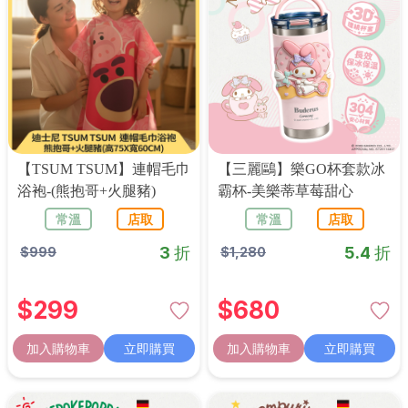
【TSUM TSUM】連帽毛巾
【三麗鷗】樂GO杯套款冰
浴袍-(熊抱哥+火腿豬)
霸杯-美樂蒂草莓甜心
常溫
店取
常溫
店取
3 折
5.4 折
$
999
$
1,280
$
299
$
680
加入購物車
立即購買
加入購物車
立即購買