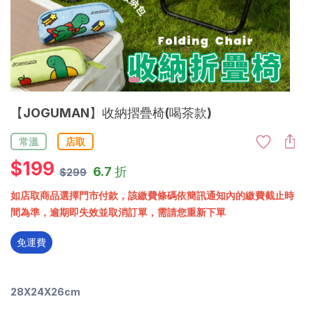
【JOGUMAN】收納摺疊椅(喝茶款)
常溫
店取
$
199
6.7 折
$299
如店取商品選擇門市付款，該繳費條碼依簡訊通知內的繳費截止時
間為準，逾期即失效並取消訂單，需請您重新下單
免運費
28X24X26cm