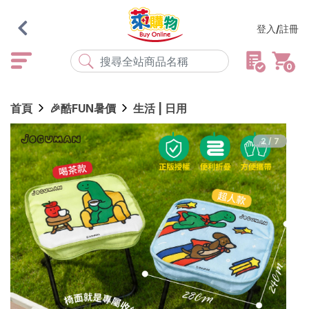
登入/註冊
0
熱門搜尋
首頁
🎉酷FUN暑價
生活 | 日用
店取
常溫
宅配
米大師
黑丸
海瑞、蔥阿伯
2/7
紅豆食府
元榆
傘
風扇
柑心良品
樂廚
劉霸
地墊
箱購
雨衣
颱風
最近搜尋
清除所有記錄