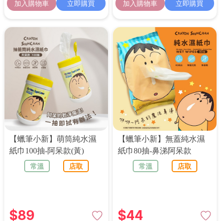
加入購物車
立即購買
加入購物車
立即購買
【蠟筆小新】萌筒純水濕
【蠟筆小新】無蓋純水濕
紙巾100抽-阿呆款(黃)
紙巾80抽-鼻涕阿呆款
常溫
店取
常溫
店取
$
89
$
44