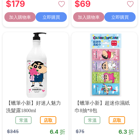
$
179
$
69
加入購物車
立即購買
加入購物車
立即購買
【蠟筆小新】好迷人魅力
【蠟筆小新】超迷你濕紙
洗髮露1800ml
巾8抽*8包
常溫
店取
常溫
店取
6.4 折
6.3 折
$
345
$
75