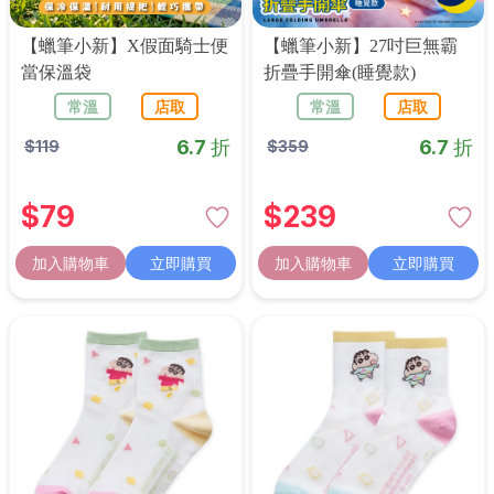
【蠟筆小新】X假面騎士便
【蠟筆小新】27吋巨無霸
當保溫袋
折疊手開傘(睡覺款)
常溫
店取
常溫
店取
6.7 折
6.7 折
$
119
$
359
$
79
$
239
加入購物車
立即購買
加入購物車
立即購買