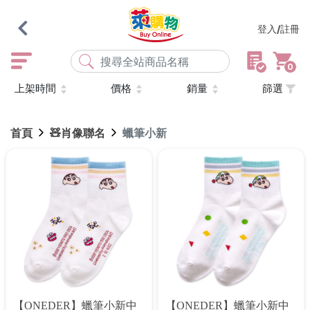
登入/註冊
0
上架時間
價格
銷量
篩選
熱門搜尋
店取
常溫
宅配
米大師
黑丸
海瑞、蔥阿伯
首頁
🧸肖像聯名
蠟筆小新
紅豆食府
元榆
傘
風扇
柑心良品
樂廚
劉霸
地墊
箱購
雨衣
颱風
最近搜尋
清除所有記錄
【ONEDER】蠟筆小新中
【ONEDER】蠟筆小新中