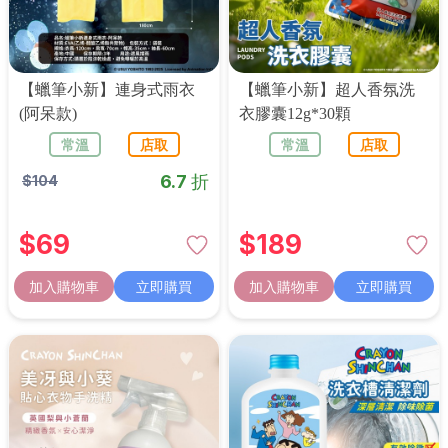
【蠟筆小新】連身式雨衣
【蠟筆小新】超人香氛洗
(阿呆款)
衣膠囊12g*30顆
常溫
店取
常溫
店取
6.7 折
$
104
$
69
$
189
加入購物車
立即購買
加入購物車
立即購買