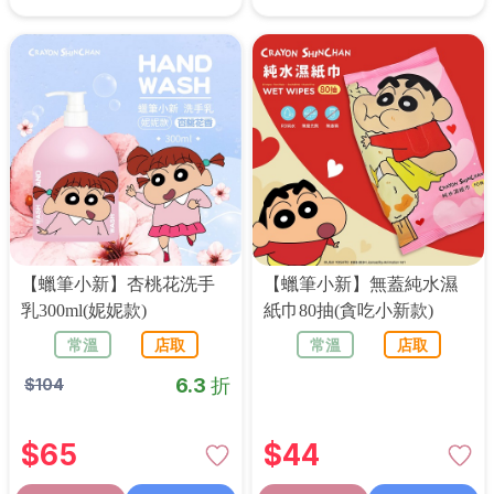
【蠟筆小新】杏桃花洗手
【蠟筆小新】無蓋純水濕
乳300ml(妮妮款)
紙巾80抽(貪吃小新款)
常溫
店取
常溫
店取
6.3 折
$
104
$
65
$
44