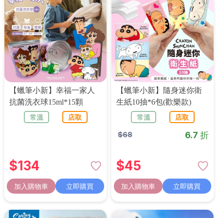
【蠟筆小新】幸福一家人
【蠟筆小新】隨身迷你衛
抗菌洗衣球15ml*15顆
生紙10抽*6包(歡樂款)
常溫
店取
常溫
店取
6.7 折
$
68
$
134
$
45
加入購物車
立即購買
加入購物車
立即購買