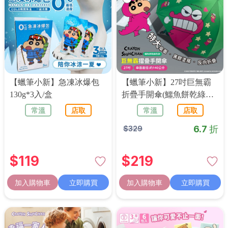
【蠟筆小新】急凍冰爆包
【蠟筆小新】27吋巨無霸
130g*3入/盒
折疊手開傘(鱷魚餅乾綠色
款)
常溫
店取
常溫
店取
6.7 折
$
329
$
119
$
219
加入購物車
立即購買
加入購物車
立即購買