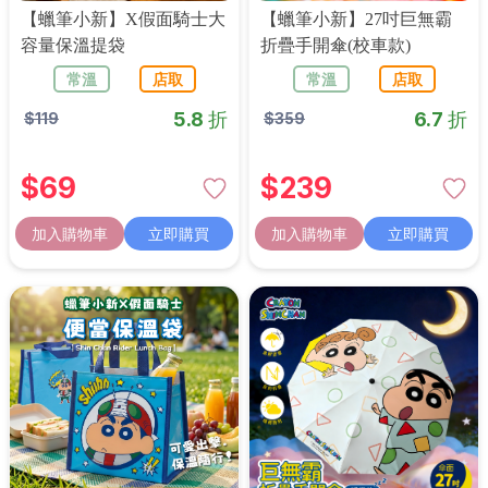
【蠟筆小新】X假面騎士大
【蠟筆小新】27吋巨無霸
容量保溫提袋
折疊手開傘(校車款)
常溫
店取
常溫
店取
5.8 折
6.7 折
$
119
$
359
$
69
$
239
加入購物車
立即購買
加入購物車
立即購買