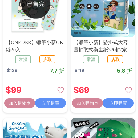
【ONEDER】蠟筆小新OK
【蠟筆小新】懸掛式大容
繃20入
量抽取式衛生紙320抽(家人
款)
常溫
店取
常溫
店取
7.7 折
5.8 折
$
129
$
119
$
99
$
69
加入購物車
立即購買
加入購物車
立即購買