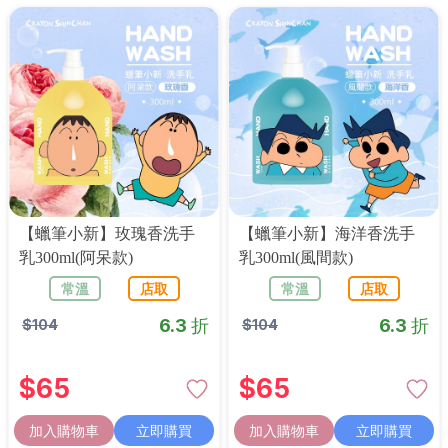
【蠟筆小新】玫瑰香洗手
【蠟筆小新】海洋香洗手
乳300ml(阿呆款)
乳300ml(風間款)
常溫
店取
常溫
店取
6.3 折
6.3 折
$
104
$
104
$
65
$
65
加入購物車
立即購買
加入購物車
立即購買