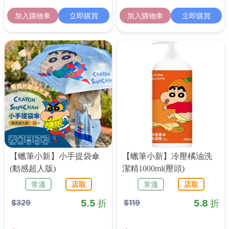
加入購物車
立即購買
加入購物車
立即購買
【蠟筆小新】小手提袋傘
【蠟筆小新】冷壓橘油洗
(動感超人版)
潔精1000ml(壓頭)
常溫
店取
常溫
店取
5.5 折
5.8 折
$
329
$
119