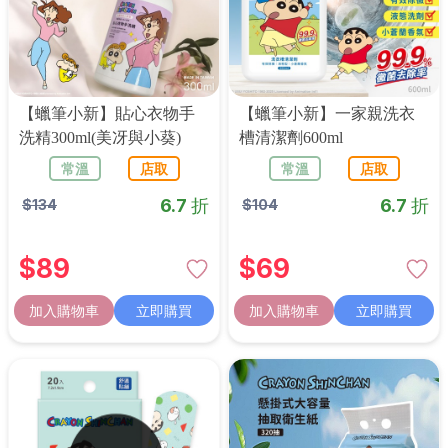
【蠟筆小新】貼心衣物手
【蠟筆小新】一家親洗衣
洗精300ml(美冴與小葵)
槽清潔劑600ml
常溫
店取
常溫
店取
6.7 折
6.7 折
$
134
$
104
$
89
$
69
加入購物車
立即購買
加入購物車
立即購買