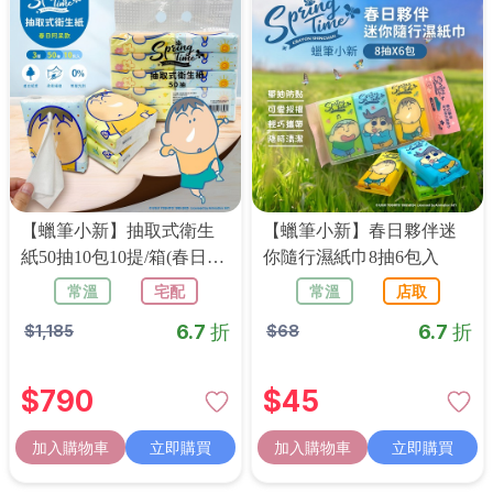
【蠟筆小新】抽取式衛生
【蠟筆小新】春日夥伴迷
紙50抽10包10提/箱(春日阿
你隨行濕紙巾8抽6包入
呆款)
常溫
宅配
常溫
店取
6.7 折
6.7 折
$
1,185
$
68
$
790
$
45
加入購物車
立即購買
加入購物車
立即購買