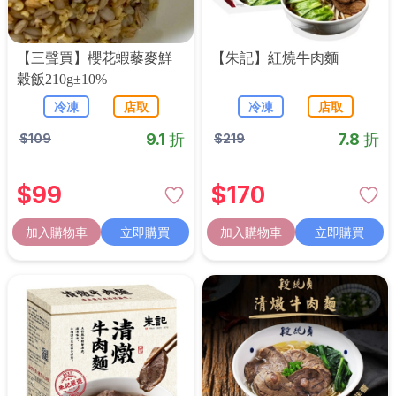
【三聲買】櫻花蝦藜麥鮮
【朱記】紅燒牛肉麵
穀飯210g±10%
冷凍
店取
冷凍
店取
9.1 折
7.8 折
$
109
$
219
$
99
$
170
加入購物車
立即購買
加入購物車
立即購買