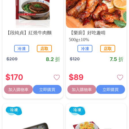
【段純貞】紅燒牛肉麵
【樂廚】好吃趣啃
500g±10%
冷凍
店取
冷凍
店取
8.2 折
7.5 折
$
209
$
120
$
170
$
89
加入購物車
立即購買
加入購物車
立即購買