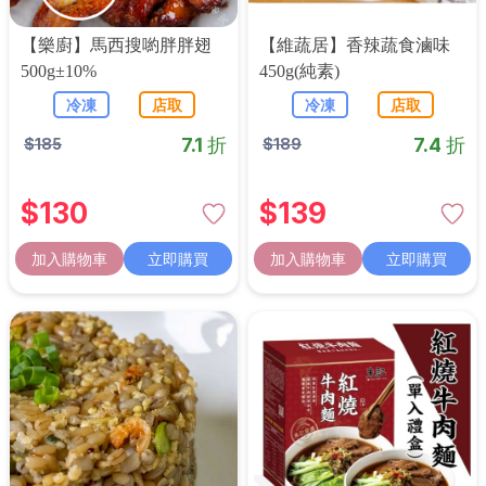
【樂廚】馬西搜喲胖胖翅
【維蔬居】香辣蔬食滷味
500g±10%
450g(純素)
冷凍
店取
冷凍
店取
7.1 折
7.4 折
$
185
$
189
$
130
$
139
加入購物車
立即購買
加入購物車
立即購買