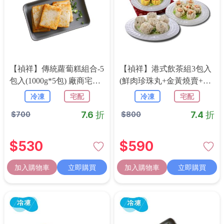
【禎祥】傳統蘿蔔糕組合-5
【禎祥】港式飲茶組3包入
包入(1000g*5包) 廠商宅配
(鮮肉珍珠丸+金黃燒賣+蝦
冷凍免運
仁燒賣)
冷凍
宅配
冷凍
宅配
7.6 折
7.4 折
$
700
$
800
$
530
$
590
加入購物車
立即購買
加入購物車
立即購買