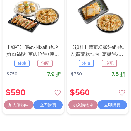
【禎祥】傳統小吃組3包入
【禎祥】蘿蔔糕抓餅組4包
(鮮肉鍋貼+蔥肉餡餅+蔥抓
入(蘿蔔糕*2包+蔥抓餅2包)
餅)
廠商宅配 冷凍免運
冷凍
宅配
冷凍
宅配
7.9 折
7.5 折
$
750
$
750
$
590
$
560
加入購物車
立即購買
加入購物車
立即購買