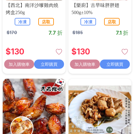
【西北】南洋沙嗲雞肉燒
【樂廚】古早味胖胖翅
烤盒250g
500g±10%
冷凍
店取
冷凍
店取
7.7 折
7.1 折
$
170
$
185
$
130
$
130
加入購物車
立即購買
加入購物車
立即購買