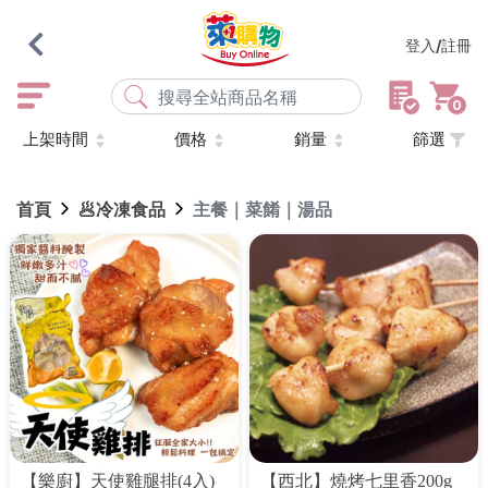
登入/註冊
0
上架時間
價格
銷量
篩選
熱門搜尋
店取
常溫
宅配
米大師
黑丸
海瑞、蔥阿伯
首頁
🥟冷凍食品
主餐｜菜餚｜湯品
紅豆食府
元榆
傘
風扇
柑心良品
樂廚
劉霸
地墊
箱購
雨衣
颱風
最近搜尋
清除所有記錄
【樂廚】天使雞腿排(4入)
【西北】燒烤七里香200g