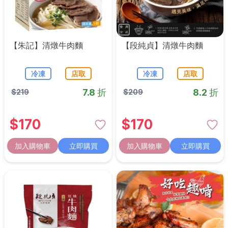
【朱記】清燉牛肉麵
【段純貞】清燉牛肉麵
冷凍
店取
冷凍
店取
7.8 折
8.2 折
$
219
$
209
$
170
$
170
加入購物車
立即購買
加入購物車
立即購買