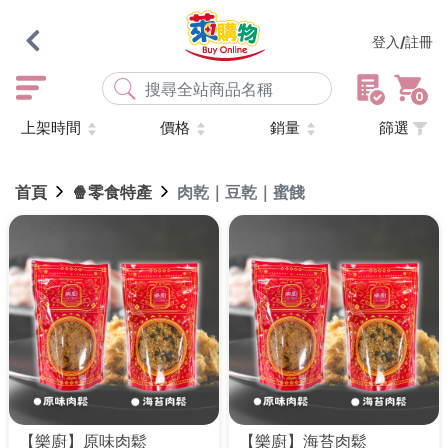
登入/註冊
0
上架時間
價格
銷量
篩選
熱門搜尋
店取
常溫
宅配
米大師
黑丸
海瑞、蔥阿伯
首頁
🍿零食特產
肉乾｜豆乾｜蜜餞
紅豆食府
元榆
傘
風扇
柑心良品
樂廚
劉霸
地墊
箱購
雨衣
颱風
最近搜尋
清除所有記錄
【樂廚】原味肉鬆
【樂廚】海苔肉鬆