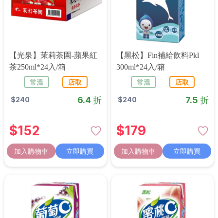
【光泉】茉莉茶園-蘋果紅
【黑松】Fin補給飲料pkl
茶250ml*24入/箱
300ml*24入/箱
常溫
店取
常溫
店取
6.4 折
7.5 折
$
240
$
240
$
152
$
179
加入購物車
立即購買
加入購物車
立即購買