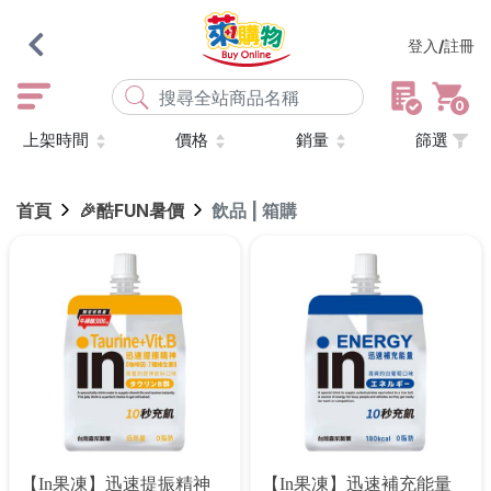
登入/註冊
0
上架時間
價格
銷量
篩選
熱門搜尋
店取
常溫
宅配
米大師
黑丸
海瑞、蔥阿伯
首頁
🎉酷FUN暑價
飲品 | 箱購
紅豆食府
元榆
傘
風扇
柑心良品
樂廚
劉霸
地墊
箱購
雨衣
颱風
最近搜尋
清除所有記錄
【in果凍】迅速提振精神
【in果凍】迅速補充能量