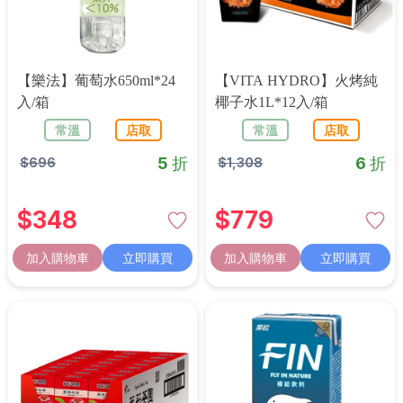
【樂法】葡萄水650ml*24
【VITA HYDRO】火烤純
入/箱
椰子水1L*12入/箱
常溫
店取
常溫
店取
5 折
6 折
$
696
$
1,308
$
348
$
779
加入購物車
立即購買
加入購物車
立即購買