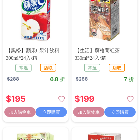
【黑松】蘋果C果汁飲料
【生活】蘇格蘭紅茶
300ml*24入/箱
330ml*24入/箱
常溫
店取
常溫
店取
6.8 折
7 折
$
288
$
288
$
195
$
199
加入購物車
立即購買
加入購物車
立即購買