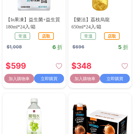
【in果凍】益生菌+益生質
【樂法】荔枝烏龍
180ml*24入/箱
650ml*24入/箱
常溫
店取
常溫
店取
6 折
5 折
$
1,008
$
696
$
599
$
348
加入購物車
立即購買
加入購物車
立即購買