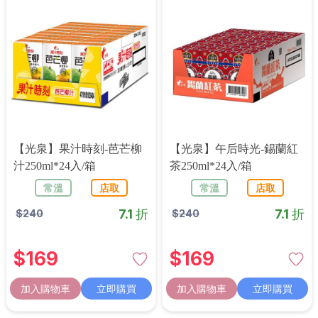
【光泉】果汁時刻-芭芒柳
【光泉】午后時光-錫蘭紅
汁250ml*24入/箱
茶250ml*24入/箱
常溫
店取
常溫
店取
7.1 折
7.1 折
$
240
$
240
$
169
$
169
加入購物車
立即購買
加入購物車
立即購買