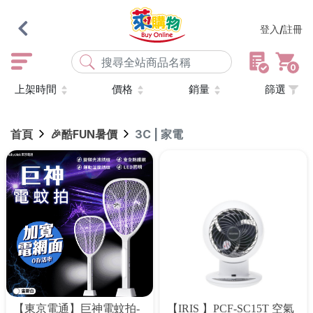
登入/註冊
0
上架時間
價格
銷量
篩選
熱門搜尋
店取
常溫
宅配
米大師
黑丸
海瑞、蔥阿伯
首頁
🎉酷FUN暑價
3C | 家電
紅豆食府
元榆
傘
風扇
柑心良品
樂廚
劉霸
地墊
箱購
雨衣
颱風
最近搜尋
清除所有記錄
【東京電通】巨神電蚊拍-
【IRIS 】PCF-SC15T 空氣