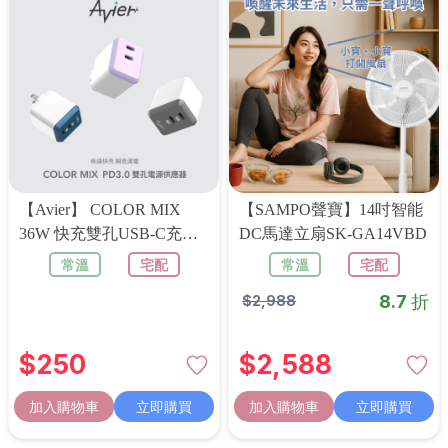
【Avier】 COLOR MIX
【SAMPO聲寶】14吋智能
36W 快充雙孔USB-C充電
DC馬達立扇SK-GA14VBD
器
常溫
宅配
常溫
宅配
8.7 折
$
2,988
$
250
$
2,588
加入購物車
立即購買
加入購物車
立即購買