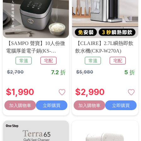
【SAMPO 聲寶】10人份微
【CLAIRE】2.7L瞬熱即飲
電腦厚釜電子鍋(KS-
飲水機(CKP-W270A)
BB18Q)
常溫
宅配
常溫
宅配
7.2 折
5 折
$
2,790
$
5,980
$
1,990
$
2,990
加入購物車
立即購買
加入購物車
立即購買