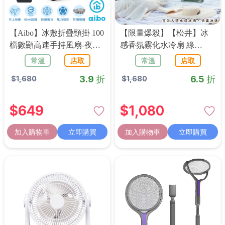
【aibo】冰敷折疊頸掛 100
【限量爆殺】【松井】冰
檔數顯高速手持風扇-夜幕
感香氛霧化水冷扇 綠
黑
SG0607
常溫
店取
常溫
店取
3.9 折
6.5 折
$
1,680
$
1,680
$
649
$
1,080
加入購物車
立即購買
加入購物車
立即購買