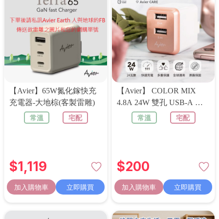
【Avier】65W氮化鎵快充
【Avier】 COLOR MIX
充電器-大地棕(客製雷雕)
4.8A 24W 雙孔 USB-A 充
電器
常溫
宅配
常溫
宅配
$
1,119
$
200
加入購物車
立即購買
加入購物車
立即購買