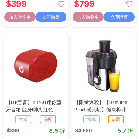
$
399
$
799
加入購物車
立即購買
加入購物車
立即購買
【HP惠普】BTS01迷你藍
【限量爆殺】【Hamilton
牙音箱 隨身喇叭 紅色
Beach漢美馳】健康榨汁機
67608-TW
常溫
宅配
常溫
店取
8.9 折
5.7 折
$
899
$
4,580