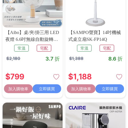
【aibo】桌/夾/掛三用 LED
【SAMPO聲寶】14吋機械
夜燈 6.6吋無線自動旋轉充
式桌立扇SK-FP14Q
電風扇
常溫
宅配
常溫
宅配
3.7 折
8.6 折
$
2,180
$
1,388
$
799
$
1,188
加入購物車
立即購買
加入購物車
立即購買