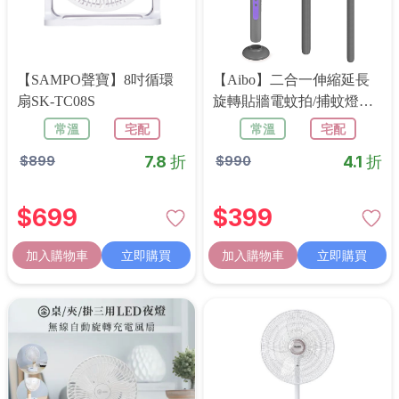
【SAMPO聲寶】8吋循環
【aibo】二合一伸縮延長
扇SK-TC08S
旋轉貼牆電蚊拍/捕蚊燈
(USB充電/附底座)
常溫
宅配
常溫
宅配
7.8 折
4.1 折
$
899
$
990
$
699
$
399
加入購物車
立即購買
加入購物車
立即購買