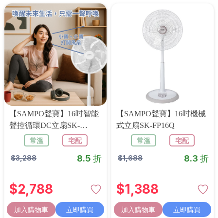
【SAMPO聲寶】16吋智能
【SAMPO聲寶】16吋機械
聲控循環DC立扇SK-
式立扇SK-FP16Q
GA16VBD
常溫
宅配
常溫
宅配
8.5 折
8.3 折
$
3,288
$
1,688
$
2,788
$
1,388
加入購物車
立即購買
加入購物車
立即購買