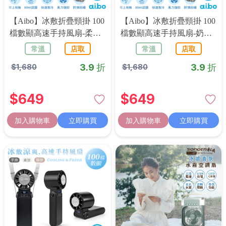
【aibo】冰敷折疊頸掛 100
【aibo】冰敷折疊頸掛 100
檔數顯高速手持風扇-柔霧
檔數顯高速手持風扇-奶茶
白
杏
常溫
店取
常溫
店取
3.9 折
3.9 折
$
1,680
$
1,680
$
649
$
649
加入購物車
立即購買
加入購物車
立即購買