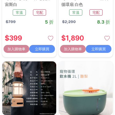
宙斯白
循環扇 白色
常溫
宅配
常溫
宅配
5 折
8.3 折
$
799
$
2,290
$
399
$
1,890
加入購物車
立即購買
加入購物車
立即購買